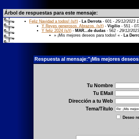
Árbol de respuestas para este mensaje:
Feliz Navidad a todos! (s/t)
-
La Derrota
- 601 -
25/12/2023 1
Y Reyes generosos. Abrazos. (s/t)
-
Vigilio
- 551 -
07
Y feliz 2024 (s/t)
-
MAR...de dudas
- 562 -
29/12/2023
» ¡Mis mejores deseos para todos! « -
La Derr
Respuesta al mensaje:"¡Mis mejores deseos 
Tu Nombre
Tu EMail
Dirección a tu Web
Tema/Título
Deseo re