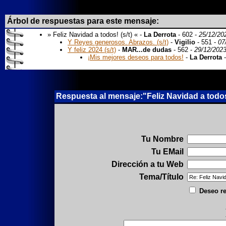
Árbol de respuestas para este mensaje:
» Feliz Navidad a todos! (s/t) « -
La Derrota
- 602 -
25/12/20
Y Reyes generosos. Abrazos. (s/t)
-
Vigilio
- 551 -
07
Y feliz 2024 (s/t)
-
MAR...de dudas
- 562 -
29/12/2023
¡Mis mejores deseos para todos!
-
La Derrota
-
Respuesta al mensaje:"Feliz Navidad a todos!
Tu Nombre
Tu EMail
Dirección a tu Web
Tema/Título
Deseo re