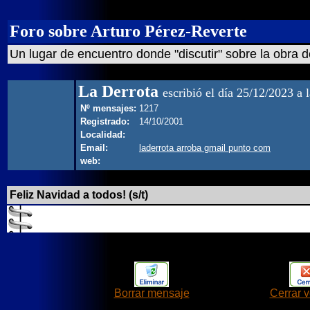
Foro sobre Arturo Pérez-Reverte
Un lugar de encuentro donde "discutir" sobre la obra d
La Derrota
escribió el día 25/12/2023 a 
Nº mensajes:
1217
Registrado:
14/10/2001
Localidad:
Email:
laderrota arroba gmail punto com
web:
Feliz Navidad a todos! (s/t)
Borrar mensaje
Cerrar 