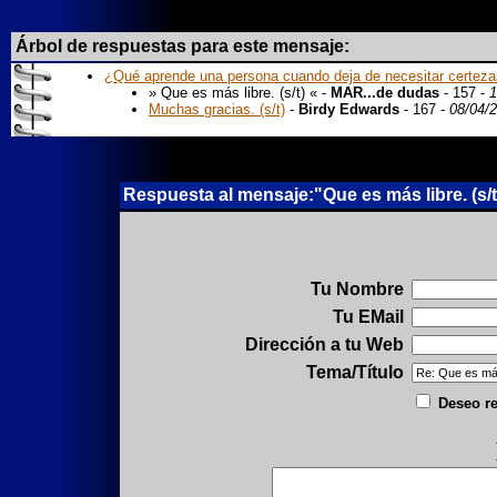
Árbol de respuestas para este mensaje:
¿Qué aprende una persona cuando deja de necesitar certezas?
» Que es más libre. (s/t) « -
MAR...de dudas
- 157 -
1
Muchas gracias. (s/t)
-
Birdy Edwards
- 167 -
08/04/
Respuesta al mensaje:"Que es más libre. (s/
Tu Nombre
Tu EMail
Dirección a tu Web
Tema/Título
Deseo re