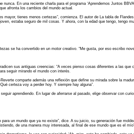
 nunca. En una reciente charla para el programa ‘Aprendemos Juntos BBVA’, 
 que afronta los cambios del mundo actual.
s mayor, tienes menos certezas”, comienza. El autor de La tabla de Flandes 
 joven, estaba seguro de mil cosas. Y ahora, con la edad que tengo, tengo 
ezas se ha convertido en un motor creativo. “Me gusta, por eso escribo novela
radicen sus antiguas creencias: “A veces pienso cosas diferentes a las que 
ara seguir mirando el mundo con interés.
ez-Reverte comparte además una reflexión que define su mirada sobre la mad
Qué certeza voy a perder hoy. Y siempre hay alguna”.
 seguir aprendiendo. En lugar de aferrarse al pasado, elige observar con curi
o para un mundo que ya no existe”, dice. A su juicio, su generación fue mold
tiendo, de una manera muy interesada, al final de ese mundo que es el mío”