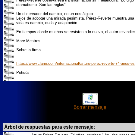
Pérez-Reverte observa esa transformación sin melancolía: “Lo digo 
dramatismo. Son las reglas”.
Un observador del cambio, no un nostálgico
Lejos de adoptar una mirada pesimista, Pérez-Reverte muestra una s
vida es cambio, duda y adaptación.
En tiempos donde muchos se resisten a lo nuevo, el autor reivindica
Marc Mestres
Sobre la firma
https://www.clarin.com/internacional/arturo-perez-reverte-74-anos
Petisús
Borrar mensaje
Árbol de respuestas para este mensaje: