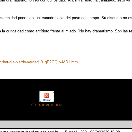
sin dramatismo, lo veo con curiosidad: ‘Ah, mira, esto ha cambiado, esto ya
erenidad poco habitual cuando habla del paso del tiempo. Su discurso no es e
 la curiosidad como antídoto frente al miedo. “No hay dramatismo. Son las re
-escritor-dia-pierdo-verdad_0_gP2GQuwMD1.html
Cerrar ventana