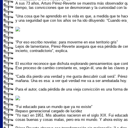
A sus 73 años, Arturo Pérez-Reverte se muestra más observador que
tiempo, las convicciones que se desmoronan y la curiosidad con la
“Una cosa que he aprendido en la vida es que, a medida que te hace
y una seguridad que con los años se ha ido diluyendo: “Cuando era
“Por eso escribo novelas: para moverme en ese territorio gris”
Lejos de lamentarse, Pérez-Reverte asegura que esa pérdida de cert
incierto, contradictorio”, explica.
El escritor reconoce que disfruta explorando pensamientos que cont
Ese proceso de cambio constante es, según él, una de las claves p
“Cada día pierdo una verdad y me gusta descubrir cuál será”. Pér
mañana. Una es esa: a ver qué verdad me va a ser arrebatada hoy. 
Para el autor, cada pérdida de una vieja convicción es una forma de
“Fui educado para un mundo que ya no existe”
Repaso generacional cargado de lucidez
“Yo nací en 1951. Mis abuelos nacieron en el siglo XIX. Fui educad
cosas buenas y cosas malas, pero era mi mundo. Y ahora estoy asis