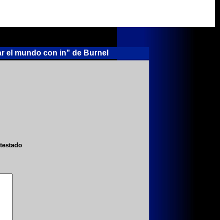
ar el mundo con in" de Burnel
testado