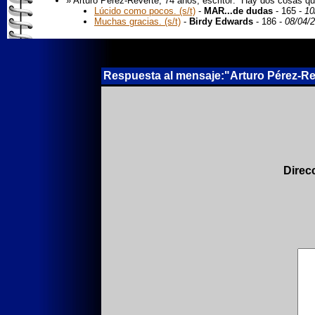
» Arturo Pérez-Reverte, 74 años, escritor: “Hay dos cosas q
Lúcido como pocos. (s/t)
-
MAR...de dudas
- 165 -
10
Muchas gracias. (s/t)
-
Birdy Edwards
- 186 -
08/04/
Respuesta al mensaje:"Arturo Pérez-Rev
Direc