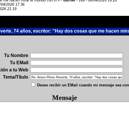
ue me hacen mirar el mundo con in « -
Burnel
- 269 -
08/04/2026 19:28
/04/2026 17:36
2026 21:19
erte, 74 años, escritor: “Hay dos cosas que me hacen mir
Tu Nombre
Tu EMail
ción a tu Web
Tema/Título
Deseo recibir un EMail cuando mi mensaje sea con
Mensaje