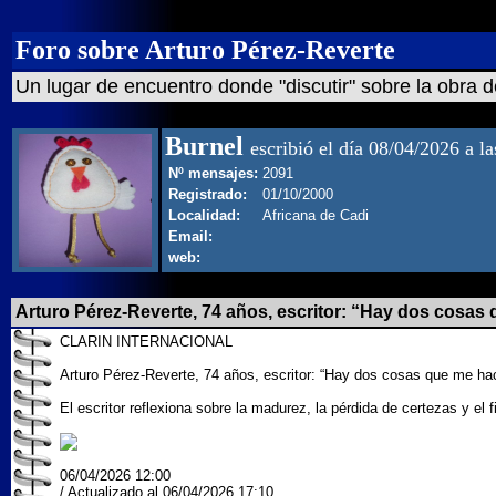
Foro sobre Arturo Pérez-Reverte
Un lugar de encuentro donde "discutir" sobre la obra d
Burnel
escribió el día 08/04/2026 a l
Nº mensajes:
2091
Registrado:
01/10/2000
Localidad:
Africana de Cadi
Email:
web:
Arturo Pérez-Reverte, 74 años, escritor: “Hay dos cosas
CLARIN INTERNACIONAL
Arturo Pérez-Reverte, 74 años, escritor: “Hay dos cosas que me h
El escritor reflexiona sobre la madurez, la pérdida de certezas y el
06/04/2026 12:00
/ Actualizado al 06/04/2026 17:10