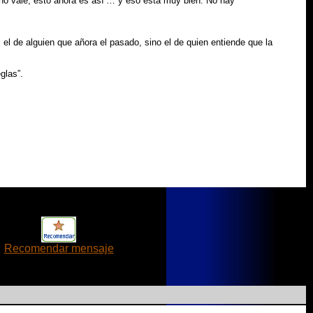
 no vale, esto ahora es así’… y eso está muy bien. No hay
l de alguien que añora el pasado, sino el de quien entiende que la
glas”.
Recomendar mensaje