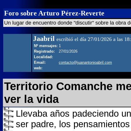
Foro sobre Arturo Pérez-Reverte
Un lugar de encuentro donde "discutir" sobre la obra d
Jaabril
escribió el día 27/01/2026 a las 18
Nº mensajes:
1
Registrado:
27/01/2026
Localidad:
Email:
contacto@juanantonioabril.com
web:
Territorio Comanche m
ver la vida
Llevaba años padeciendo un
ser padre, los pensamientos