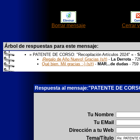
Borrar mensaje
Cerrar 
Árbol de respuestas para este mensaje:
» PATENTE DE CORSO: "Recopilación Artículos 2024" « -
S
¡Regalo de Año Nuevo! Gracias (s/t)
-
La Derrota
- 72
Qué bien. Mil gracias :-) (s/t)
-
MAR...de dudas
- 759
Respuesta al mensaje:"PATENTE DE CORSO: 
Tu Nombre
Tu EMail
Dirección a tu Web
Tema/Título